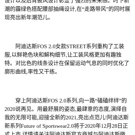
设计以及后背披风设计彰显了强烈的未来感。时下新
潮的霾绿色搭配腰部抽绳设计,在“走路带风”的同时展
现亮出新年潮范儿。
阿迪达斯FOS 2.0女款STREET系列重构了工装
服,以鲜艳色块和解构细节,让工装风格更加有趣独
特。对比色的线条设计在保留运动气息的同时优化了
廓形曲线,率性又干练。
穿上阿迪达斯FOS 2.0系列,向一路“磕磕绊绊”的
2020说再见。用最舒展的姿态,最肆意的态度,演绎自
我的无限可能,迎接全新的2021,亮出点范儿!阿迪达斯
新系列Future of Sportswear2.0将于2020年12月28日正
式上市,详情请关注阿迪达斯官方商城与阿迪达斯微