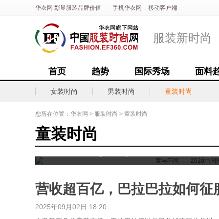
华衣网
彰显
服装
品牌价值
手机华衣网
移动客户端
<
服装新时尚
首页
趋势
国际秀场
面料
女装时尚
男装时尚
童装时尚
您所在位置：
华衣网
>
服装时尚
>
童装时尚
童装时尚
童与不同——2020中国
营收超百亿，巴拉巴拉如何征服
2025年09月02日 18:20