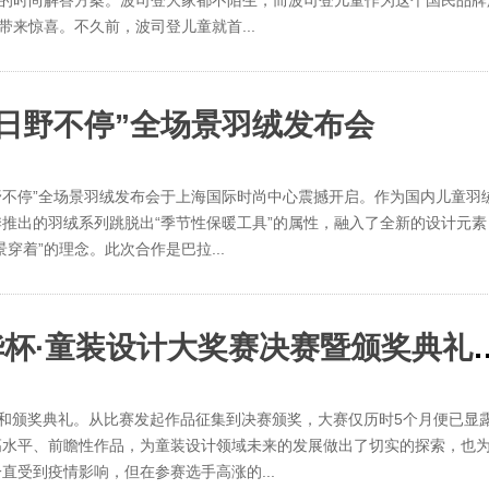
满的时尚解答方案。波司登大家都不陌生，而波司登儿童作为这个国民品牌
带来惊喜。不久前，波司登儿童就首...
日野不停”全场景羽绒发布会
冬日野不停”全场景羽绒发布会于上海国际时尚中心震撼开启。作为国内儿童羽
推出的羽绒系列跳脱出“季节性保暖工具”的属性，融入了全新的设计元素
着”的理念。此次合作是巴拉...
汇聚初心，定义未来 2022中华杯·童
赛和颁奖典礼。从比赛发起作品征集到决赛颁奖，大赛仅历时5个月便已显
高水平、前瞻性作品，为童装设计领域未来的发展做出了切实的探索，也
受到疫情影响，但在参赛选手高涨的...