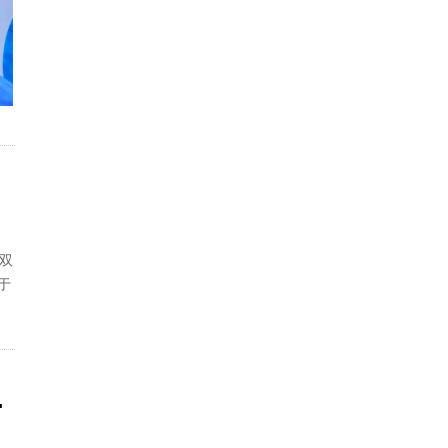
的双
于
新店已盛大开业