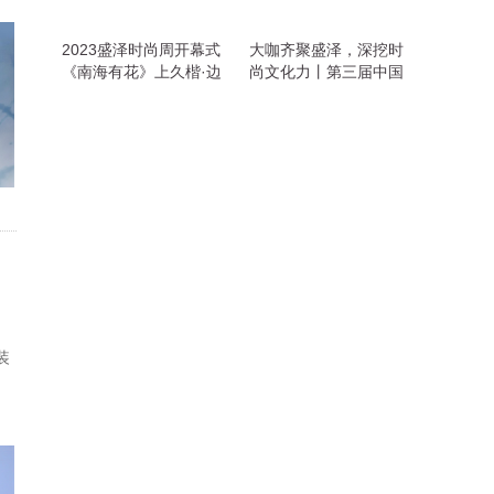
2023盛泽时尚周开幕式
大咖齐聚盛泽，深挖时
《南海有花》上久楷·边
尚文化力丨第三届中国
惠中2023高级成衣发布
设计峰会在盛泽举办
会华丽绽放
装