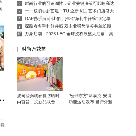
保
国艺术团体呈献七夕“双生灵感”
时尚行业的可追溯性：企业关键决策可影响高达
6
洞
77%的碳足迹
十一载初心赴艺境，TU 全新 K11 艺术门店盛大
7
启幕 —— 以可持续美学重构东方成衣生命力
​GAP携手海莉·比伯，推出“海莉牛仔裤”限定单
8
品系列
探路者多重利好共振 双主业强势复苏共筑长期
9
价值
万象启潮！2026 LEC 全球授权展盛大启幕，集
10
结 2000+IP，首日商机澎湃！
时尚万花筒
冬日，在孩子的事情上，巴拉巴拉是认真的！
波司登奏响春夏防晒时
“密韵东方”涂泰克·安博
尚首音，携新品联合
功能运动发布 当户外邂
《时尚芭莎》发布首份
逅东方审美 #2023盛泽
防晒新时尚手册
时尚周
加。
要经