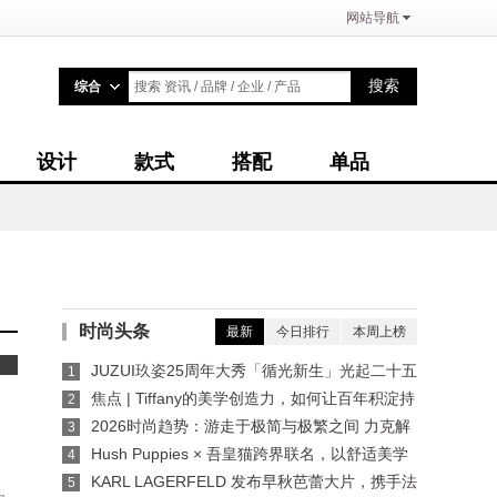
网站导航
>
搜索
综合
搜索 资讯 / 品牌 / 企业 / 产品
设计
款式
搭配
单品
时尚头条
最新
今日排行
本周上榜
新年我要的清新糖果
JUZUI玖姿25周年大秀「循光新生」光起二十五
1
载，共启新生优雅
焦点 | Tiffany的美学创造力，如何让百年积淀持
2
续生长？
2026时尚趋势：游走于极简与极繁之间 力克解
3
读价值与反差并存的夏季风尚
Hush Puppies × 吾皇猫跨界联名，以舒适美学
4
碰撞国漫IP
KARL LAGERFELD 发布早秋芭蕾大片，携手法
5