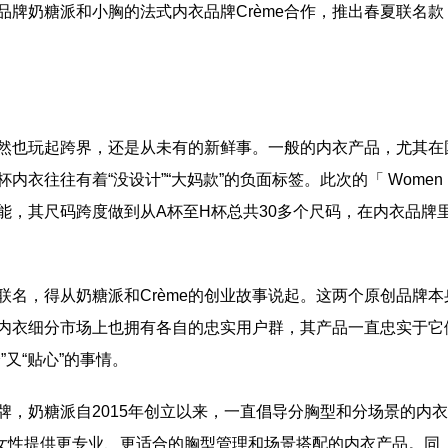
牌奶糖派和小胸的法式内衣品牌Crème合作，推出春夏联名款
深挖时尚文化力丨第三届
混沌異世 幻影浮生 DJFL SS22
峰会在盛泽举办
生」上海时装周大秀精彩呈现
也玩起跨界，还是从未有的新鲜事。一般的内衣产品，尤其在
衣往往有着“没设计”“大妈款”的负面标签。此次的「 Women i
与功能，其尺码跨度做到从A杯至H杯总共30多个尺码，在内衣品牌
 」的联名，得从奶糖派和Crème的创业故事说起。这两个原创品牌本
内衣细分市场上也拥有各自的忠实用户群，其产品一直忠实于它
又“贴心”的事情。
奶糖派自2015年创立以来，一直倡导分胸型和分场景的内衣
胸女性提供更专业、更适合的胸型管理和场景搭配的内衣产品。同