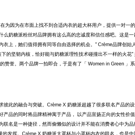
在为因为在市面上找不到合适内衣的超大杯用户，提供一对一
什么奶糖派粉丝对品牌拥有这么高的忠诚度和信任感吧。这是一
衣上，她们值得拥有同等自由选择的机会。” Crème品牌创始
外表下的坚韧内核，恰好能与奶糖派理性技术碰撞出不一样的火花” 
赞誉。两个品牌一拍即合，于是有了「 Women in Green 」
此的融合与突破。Crème X 奶糖派超越了很多联名产品的设
好产品的同时将品牌精神寓于产品， 以产品宣扬正向的女性价值
为联名是一种捷径，然而偷懒似的设计并不能在消费者心中为品
量的发挥。Crème X 奶糖派大罩杯与小罩杯内衣的联名，也是中