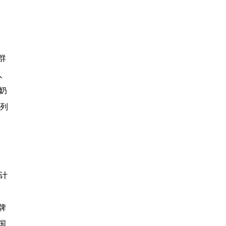
的
群
人
奶
系列
计
牌
国