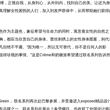
束缚，正视自我，从身到心，从外到内，找到自己的美。让还为
真理解女性困扰的人们，加入到发声群体中，从而帮助她们获得
列采用绿色作为主题色，象征希望与生命力的同时，寓意着女性的自然之
胸，都应当欣赏自己的身体。蕾丝刺绣上的女性身体图案，则代
凡但绝不平庸。“因为唯一，所以无可替代，你不是任何人的影
得珍视的事情。”这是Crème和奶糖派希望通过联名系列告诉
n Green 」联名系列再次赴巴黎参展，并受邀进入exposed精品设
衣品牌之一。联名系列在展会上备受瞩目，也收获了外国设计师