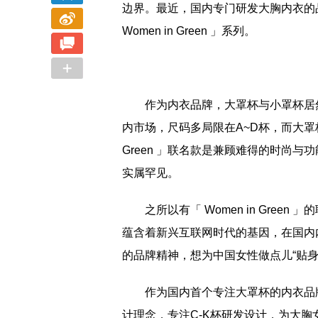
边界。最近，国内专门研发大胸内衣的品
Women in Green 」系列。
2023盛泽时尚周开幕式 《南海有花》上久
大咖齐聚盛泽，
楷·边惠中2023高级成衣发布会华丽绽放
中国设计
作为内衣品牌，大罩杯与小罩杯居然
内市场，尺码多局限在A~D杯，而大罩杯内
Green 」联名款是兼顾难得的时尚
实属罕见。
之所以有「 Women in Green
蕴含着新兴互联网时代的基因，在国内
的品牌精神，想为中国女性做点儿“贴身”
作为国内首个专注大罩杯的内衣品牌，
计理念，专注C-K杯研发设计，为大