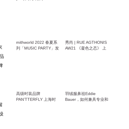
mithworld 2022 春夏系
秀尚 | RUE AGTHONIS
衣
列「MU5IC PARTY」发
AW21 《凝色之态》 上
布
海时装周发布秀
衣品
牌
高级时装品牌
羽绒服鼻祖Eddie
PAN’TTERFLY 上海时
Bauer，如何兼具专业和
留
装周发布2021秋冬系列
潮流
设