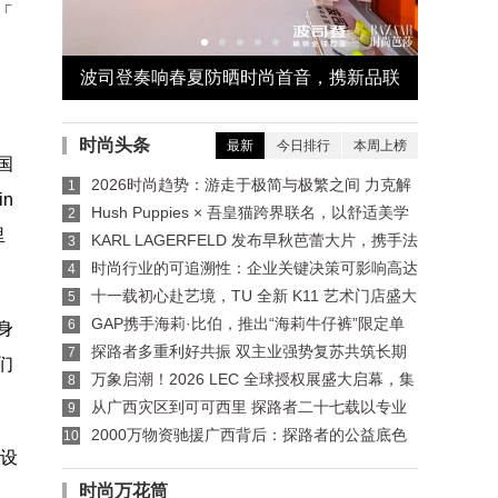
「
「異世浮
波司登奏响春夏防晒时尚首音，携新品联
“密韵东
合《时尚芭莎》发布首份防晒新时尚手册
外邂
时尚头条
最新
今日排行
本周上榜
国
2026时尚趋势：游走于极简与极繁之间 力克解
1
n
读价值与反差并存的夏季风尚
Hush Puppies × 吾皇猫跨界联名，以舒适美学
2
里
碰撞国漫IP
KARL LAGERFELD 发布早秋芭蕾大片，携手法
3
国艺术团体呈献七夕“双生灵感”
时尚行业的可追溯性：企业关键决策可影响高达
4
77%的碳足迹
十一载初心赴艺境，TU 全新 K11 艺术门店盛大
5
启幕 —— 以可持续美学重构东方成衣生命力
​GAP携手海莉·比伯，推出“海莉牛仔裤”限定单
6
身
品系列
探路者多重利好共振 双主业强势复苏共筑长期
7
们
价值
万象启潮！2026 LEC 全球授权展盛大启幕，集
8
结 2000+IP，首日商机澎湃！
从广西灾区到可可西里 探路者二十七载以专业
9
诠释大爱
2000万物资驰援广西背后：探路者的公益底色
10
设
与科技报国答卷
时尚万花筒