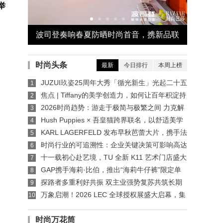
举
「異世浮
波司登奏响春夏防晒时尚首音，携新品联
“密韵东
合《时尚芭莎》发布首份防晒新时尚手册
外邂
时尚头条
最新
今日排行
本周上榜
JUZUI玖姿25周年大秀「循光新生」光起二十五
1
载，共启新生优雅
焦点 | Tiffany的美学创造力，如何让百年积淀持
2
续生长？
2026时尚趋势：游走于极简与极繁之间 力克解
3
读价值与反差并存的夏季风尚
Hush Puppies × 吾皇猫跨界联名，以舒适美学
4
碰撞国漫IP
KARL LAGERFELD 发布早秋芭蕾大片，携手法
5
国艺术团体呈献七夕“双生灵感”
时尚行业的可追溯性：企业关键决策可影响高达
6
77%的碳足迹
十一载初心赴艺境，TU 全新 K11 艺术门店盛大
7
启幕 —— 以可持续美学重构东方成衣生命力
​GAP携手海莉·比伯，推出“海莉牛仔裤”限定单
8
品系列
探路者多重利好共振 双主业强势复苏共筑长期
9
价值
万象启潮！2026 LEC 全球授权展盛大启幕，集
10
结 2000+IP，首日商机澎湃！
时尚万花筒