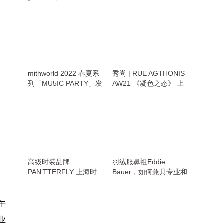
mithworld 2022 春夏系
秀尚 | RUE AGTHONIS
列「MU5IC PARTY」发
AW21 《凝色之态》 上
布
海时装周发布秀
高级时装品牌
羽绒服鼻祖Eddie
PAN’TTERFLY 上海时
Bauer，如何兼具专业和
装周发布2021秋冬系列
潮流
午
业