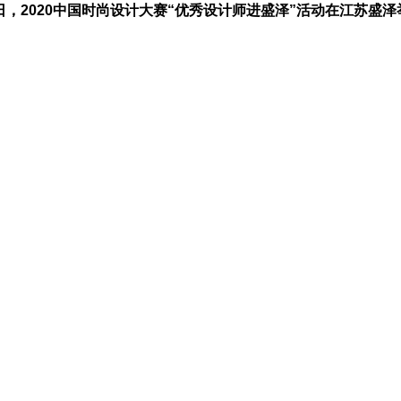
8日，2020中国时尚设计大赛“优秀设计师进盛泽”活动在江苏盛泽
深挖时尚文化力丨第三届
混沌異世 幻影浮生 DJFL SS22
峰会在盛泽举办
生」上海时装周大秀精彩呈现