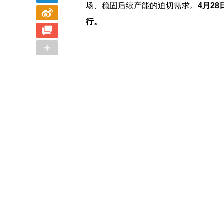
场、稳固后续产能的迫切需求。
4月2
行。
2023盛泽时尚周开幕式 《南海有花》上久
大咖齐聚盛泽，
楷·边惠中2023高级成衣发布会华丽绽放
中国设计