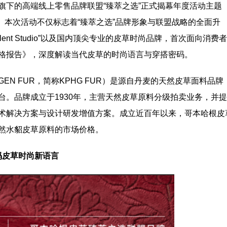
旗下的高端线上零售品牌联盟“臻萃之选”正式揭幕年度活动主题
格密码）。本次活动不仅标志着“臻萃之选”品牌形象与联盟战略的全面升
深挖时尚文化力丨第三届
混沌異世 幻影浮生 DJFL SS22
alent Studio”以及国内顶尖专业的皮草时尚品牌，首次面向消费
流行风格报告》，深度解读当代皮草的时尚语言与穿搭密码。
峰会在盛泽举办
生」上海时装周大秀精彩呈现
GEN FUR，简称KPHG FUR）是源自丹麦的天然皮草面料品牌
台。品牌成立于1930年，主营天然皮草原料分级拍卖业务，并
术解决方案与设计研发增值方案。成立近百年以来，哥本哈根皮
然水貂皮草原料的市场价格。
解码皮草时尚新语言