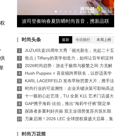
「異世浮
波司登奏响春夏防晒时尚首音，携新品联
“密韵东
者权
合《时尚芭莎》发布首份防晒新时尚手册
外邂
时尚头条
最新
今日排行
本周上榜
，
JUZUI玖姿25周年大秀「循光新生」光起二十五
1
载，共启新生优雅
提供
焦点 | Tiffany的美学创造力，如何让百年积淀持
2
续生长？
2026时尚趋势：游走于极简与极繁之间 力克解
3
草
读价值与反差并存的夏季风尚
Hush Puppies × 吾皇猫跨界联名，以舒适美学
4
碰撞国漫IP
KARL LAGERFELD 发布早秋芭蕾大片，携手法
5
国艺术团体呈献七夕“双生灵感”
时尚行业的可追溯性：企业关键决策可影响高达
6
77%的碳足迹
十一载初心赴艺境，TU 全新 K11 艺术门店盛大
7
启幕 —— 以可持续美学重构东方成衣生命力
​GAP携手海莉·比伯，推出“海莉牛仔裤”限定单
8
品系列
探路者多重利好共振 双主业强势复苏共筑长期
9
价值
万象启潮！2026 LEC 全球授权展盛大启幕，集
10
结 2000+IP，首日商机澎湃！
时尚万花筒