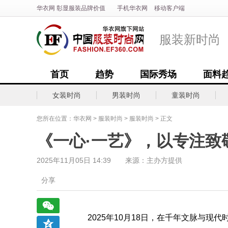
华衣网
彰显
服装
品牌价值
手机华衣网
移动客户端
服装新时尚
首页
趋势
国际秀场
面料
女装时尚
男装时尚
童装时尚
您所在位置：
华衣网
>
服装时尚
>
服装时尚
> 正文
《一心·一艺》，以专注致
2025年11月05日 14:39 来源：主办方提供
分享
2025年10月18日，在千年文脉与现