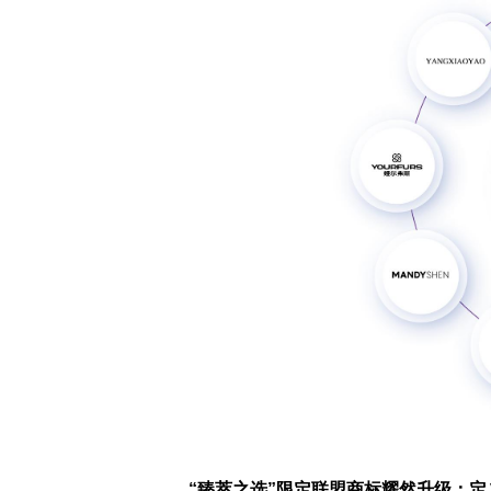
“臻萃之选”限定联盟商标耀然升级：