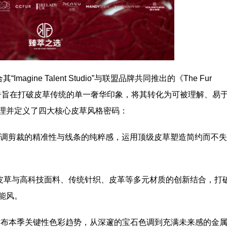
gine Talent Studio”与联盟品牌共同推出的《The Fur
报告旨在打破皮草传统的单一奢华印象，将其转化为可被理解、易
理并定义了四大核心皮草风格密码：
st Code): 强调剪裁的精准性与线条的纯粹感，运用顶级皮草塑造简约而不
。
Code): 探索皮草与高科技面料、传统针织、皮革等多元材质的创新结合，打
能风。
c Code): 发布本季关键性色彩趋势，从深邃的宝石色调到充满未来感的金