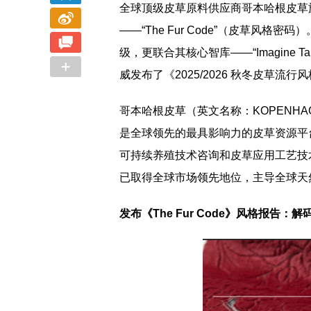
全球顶级皮草原料供应商哥本哈根皮草
——“The Fur Code”（皮草风
2023盛泽时尚周开幕式 《南海有花》上久
大咖齐聚盛泽，
级，更联合其核心智库——“Imagine T
威发布了《2025/2026 秋冬皮草
楷·边惠中2023高级成衣发布会华丽绽放
中国设计
哥本哈根皮草（英文名称：KOPENHA
是全球领先的最具影响力的皮草资源平
可持续养殖技术咨询和皮草应用工艺技
已取得全球市场领先地位，主导全球天
发布《The Fur Code》风格报告：