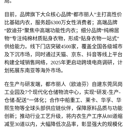
局。
目前，品牌旗下大众核心品牌“都市丽人”主打高性价
比基础内衣，服务超6300万女性消费者；高端品牌
“欧迪芬”聚焦中高端功能性内衣；细分品牌“纯棉居
物”专注纯棉材质贴身衣物，形成“贴身衣物一站式”
供给能力。线下门店突破4500家，覆盖全国各级城市
及下沉市场，同时通过天猫、京东、抖音等线上平台
构建全域销售网络，2025年更启动跨境电商调研，计
划拓展东南亚等海外市场。
在生产与研发端，都市丽人（欧迪芬）自建东莞凤岗
工业园及7个现代化仓储物流中心，实现“研发-生产-
仓储-配送”一体化；合作中船重工、莱卡、华孚、华
熙生物等全球头部供应链伙伴，保障原料品质与功能
创新；推动行业工艺升级，将内衣生产工序从80道缩
减至30道以内，大幅降低次品率，彰显强大的规模化