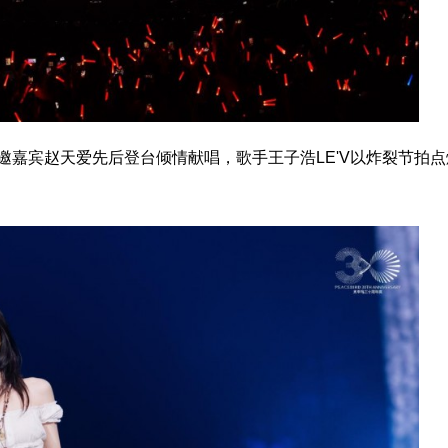
邀嘉宾赵天爱先后登台倾情献唱，歌手王子浩LE'V以炸裂节拍点