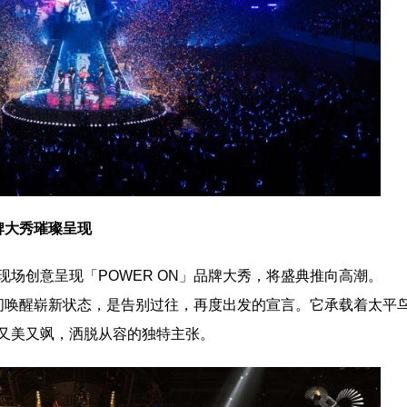
牌大秀璀璨呈现
场创意呈现「POWER ON」品牌大秀，将盛典推向高潮。
瞬间唤醒崭新状态，是告别过往，再度出发的宣言。它承载着太平
又美又飒，洒脱从容的独特主张。