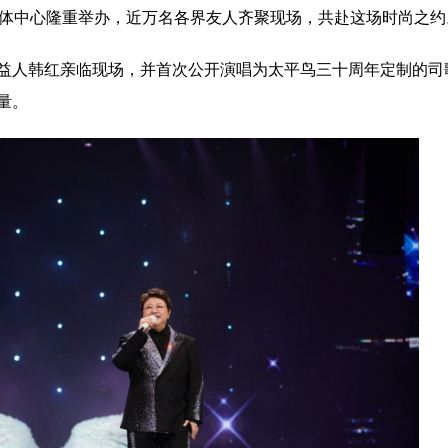
奥体中心隆重举办，近万名各界友人齐聚现场，共赴这场时尚之约
益人韩红亲临现场，并首次公开演唱为太平鸟三十周年定制的司
深挖时尚文化力丨第三届
混沌異世 幻影浮生 DJFL SS22
量。
峰会在盛泽举办
生」上海时装周大秀精彩呈现