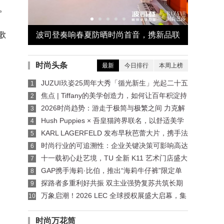
。
歌
「異世浮
波司登奏响春夏防晒时尚首音，携新品联
“密韵东
合《时尚芭莎》发布首份防晒新时尚手册
外邂
时尚头条
最新
今日排行
本周上榜
JUZUI玖姿25周年大秀「循光新生」光起二十五
1
载，共启新生优雅
焦点 | Tiffany的美学创造力，如何让百年积淀持
2
续生长？
2026时尚趋势：游走于极简与极繁之间 力克解
3
读价值与反差并存的夏季风尚
Hush Puppies × 吾皇猫跨界联名，以舒适美学
4
碰撞国漫IP
KARL LAGERFELD 发布早秋芭蕾大片，携手法
5
国艺术团体呈献七夕“双生灵感”
时尚行业的可追溯性：企业关键决策可影响高达
6
77%的碳足迹
十一载初心赴艺境，TU 全新 K11 艺术门店盛大
7
启幕 —— 以可持续美学重构东方成衣生命力
​GAP携手海莉·比伯，推出“海莉牛仔裤”限定单
8
品系列
探路者多重利好共振 双主业强势复苏共筑长期
9
价值
万象启潮！2026 LEC 全球授权展盛大启幕，集
10
结 2000+IP，首日商机澎湃！
时尚万花筒