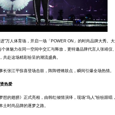
进”万人体育场，开启一场「POWER ON」的时尚品牌大秀。
度与个体魅力在同一空间中交汇与释放，更特邀品牌代言人张靖仪
，共赴这场精彩纷呈的潮流盛典。
事长张江平惊喜登场击鼓，阵阵铿锵鼓点，瞬间引爆全场热情。
滚烫热爱
梦想的翅膀》正式亮相，由韩红倾情演绎，现场“鸟人”纷纷跟唱
本土时尚品牌的逐梦之路。