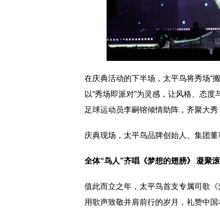
在庆典活动的下半场，太平鸟将秀场“搬
以“秀场即派对”为灵感，让风格、态
足球运动员李嗣镕倾情助阵，齐聚大秀
庆典现场，太平鸟品牌创始人、集团董
全体“鸟人”齐唱《梦想的翅膀》 凝聚
值此而立之年，太平鸟首支专属司歌《
用歌声致敬并肩前行的岁月，礼赞中国