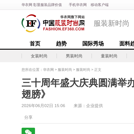
华衣网
彰显
服装
品牌价值
手机华衣网
移动客户端
服装新时尚
首页
趋势
国际秀场
面料
女装时尚
男装时尚
童装时尚
您所在位置：
华衣网
>
服装时尚
>
服装时尚
> 正文
三十周年盛大庆典圆满举办
翅膀》
2026年06月02日 15:06 来源：企业提供
分享