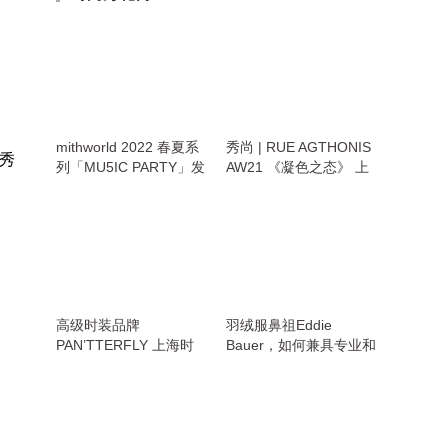
mithworld 2022 春夏系
秀尚 | RUE AGTHONIS
大秀
列「MU5IC PARTY」发
AW21 《凝色之态》 上
布
海时装周发布秀
、
高级时装品牌
羽绒服鼻祖Eddie
PAN’TTERFLY 上海时
Bauer，如何兼具专业和
装周发布2021秋冬系列
潮流
，