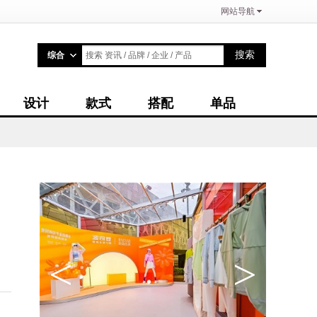
网站导航
搜索
综合
搜索 资讯 / 品牌 / 企业 / 产品
设计
款式
搭配
单品
<
>