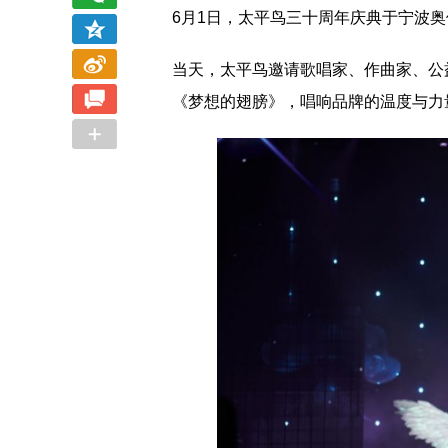
6月1日，太平鸟三十周年庆典于宁波
2023盛泽时尚周开幕式 《南海有花》上久
当天，太平鸟邀请歌唱家、作曲家、公
大咖齐聚盛泽，
《梦想的翅膀》，唱响品牌的温度与力
楷·边惠中2023高级成衣发布会华丽绽放
中国设计